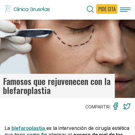
PIDE CITA
< Ir al Blog
Famosos que rejuvenecen con la
blefaroplastia
COMPARTIR:
La
blefaroplastia
es la intervención de cirugía estética
que tiene como fin eliminar el
exceso de piel de los