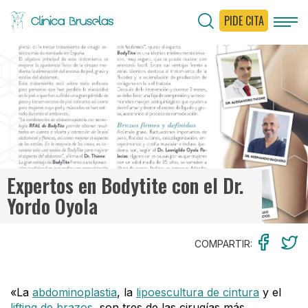
PIDE CITA
< Ir al Blog
Expertos en Bodytite con el Dr.
Yordo Oyola
COMPARTIR:
«La
abdominoplastia
, la
lipoescultura de cintura
y el
lifting de brazos
, son tres de las cirugías más