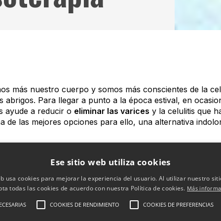
 más nuestro cuerpo y somos más conscientes de la celulit
s abrigos. Para llegar a punto a la época estival, en ocasi
s ayude a reducir o
eliminar las varices
y la celulitis que 
a de las mejores opciones para ello, una alternativa indol
 grasas y toxinas.
Ese sitio web utiliza cookies
 reducir la celulitis.
ción de líquidos.
eb usa cookies para mejorar la experiencia del usuario. Al utilizar nuestro sit
 linfoedemas.
pta todas las cookies de acuerdo con nuestra Política de cookies.
Más informa
io tras una liposucción.
ECESARIAS
COOKIES DE RENDIMIENTO
COOKIES DE PREFERENCIAS
las varices
consiste en aplicar determinadas presiones de a