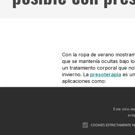
Con la ropa de verano mostramos
que se mantenía ocultas bajo lo
un tratamiento corporal que no
invierno. La
presoterapia
es un
aplicaciones como:
Tratamiento para eliminar
Tratamiento para eliminar y
Tratamiento para la reten
Este sitio w
Tratamiento de edemas y
ace
Tratamiento post-operator
COOKIES ESTRICTAMENTE N
Este
tratamiento para atenuar 