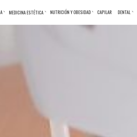
CA
MEDICINA ESTÉTICA
NUTRICIÓN Y OBESIDAD
CAPILAR
DENTAL
Aumento de pómulos
Aumento de labios
Eliminación de 
Radiofrecuencia
Blefaroplastia
Dermaroller
los ojos
Rejuvenecimien
Blefaroplastia láser
Disminución de arrugas
Facetite + Mor
Láser CO2
Cirugía de Párpados
Eliminación de ojeras
Lifting Facial y
Rinomodelació
Caídos
Tratamiento de Hilos
Otoplastia
Vitaminas
Bolas de Bichat
Tensores
Piel de párpad
Tratamiento co
Cantopexia
Manchas y arrugas
Resección labia
exosomas en M
Cirugía del mentón
Mesoterapia Facial
Rinoplastia
Tratamiento co
Peeling Químico Facial
Rinoplastia ultr
Polinucleótidos
Hydrafacial