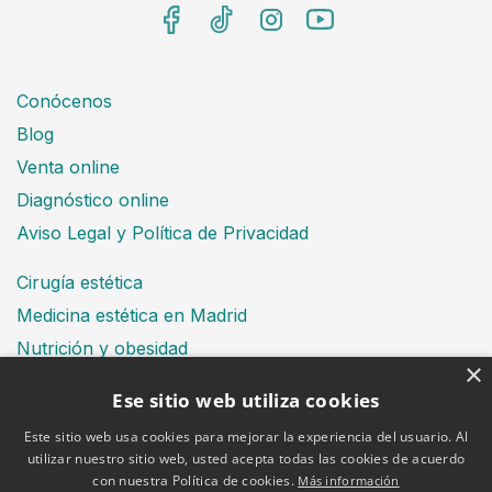
Conócenos
Blog
Venta online
Diagnóstico online
Aviso Legal y Política de Privacidad
Cirugía estética
Medicina estética en Madrid
Nutrición y obesidad
×
Dental
Ese sitio web utiliza cookies
Este sitio web usa cookies para mejorar la experiencia del usuario. Al
utilizar nuestro sitio web, usted acepta todas las cookies de acuerdo
Financiación
con nuestra Política de cookies.
Más información
Aviso Legal