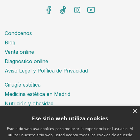
Conócenos
Blog
Venta online
Diagnóstico online
Aviso Legal y Política de Privacidad
Cirugía estética
Medicina estética en Madrid
Nutrición y obesidad
×
Dental
Ese sitio web utiliza cookies
Este sitio web usa cookies para mejorar la experiencia del usuario. Al
utilizar nuestro sitio web, usted acepta todas las cookies de acuerdo
Financiación