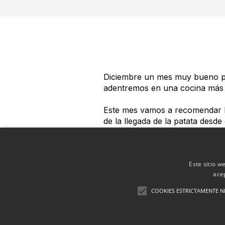
Diciembre un mes muy bueno par
adentremos en una cocina más le
Este mes vamos a recomendar 
de la llegada de la patata des
diciembre es el mejor mes para r
cortarla encontramos un cuerp
Este sitio w
Se utilizaba tradicionalmente en
ace
¿Por qué es re
COOKIES ESTRICTAMENTE N
En primer lugar, porque es econ