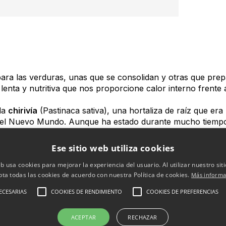
a las verduras, unas que se consolidan y otras que prep
nta y nutritiva que nos proporcione calor interno frente al
la
chirivía
(Pastinaca sativa), una hortaliza de raíz que e
de el Nuevo Mundo. Aunque ha estado durante mucho tiempo
eivindicarla e introducirla en nuestros menús. Su color es 
o más blanco y bastante compacto.
Ese sitio web utiliza cookies
eb usa cookies para mejorar la experiencia del usuario. Al utilizar nuestro sit
 potajes, guisos, sopas, purés, asados y, por supuesto, al 
pta todas las cookies de acuerdo con nuestra Política de cookies.
Más informa
comendable la chirivía?
ECESARIAS
COOKIES DE RENDIMIENTO
COOKIES DE PREFERENCIAS
ACEPTAR
RECHAZAR
ómica, nutritiva y muy sabrosa. Tiene un sabor parecido al