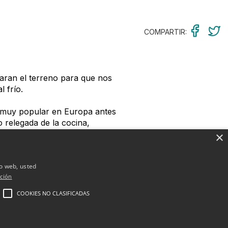
COMPARTIR:
aran el terreno para que nos
 frío.
ra muy popular en Europa antes
 relegada de la cocina,
crema o marfil, si bien al
×
io web, usted
vapor.
ción
COOKIES NO CLASIFICADAS
 de la zanahoria, si bien es