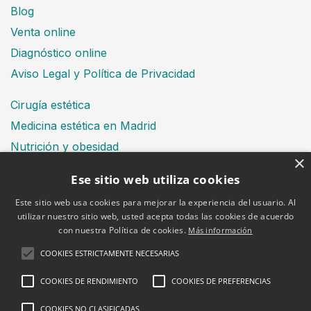
Blog
Venta online
Diagnóstico online
Aviso Legal y Política de Privacidad
Cirugía estética
Medicina estética en Madrid
Nutrición y obesidad
×
Dental
Ese sitio web utiliza cookies
Este sitio web usa cookies para mejorar la experiencia del usuario. Al
utilizar nuestro sitio web, usted acepta todas las cookies de acuerdo
Financiación
con nuestra Política de cookies.
Más información
Aviso Legal
Política de cookies
COOKIES ESTRICTAMENTE NECESARIAS
COOKIES DE RENDIMIENTO
COOKIES DE PREFERENCIAS
COOKIES NO CLASIFICADAS