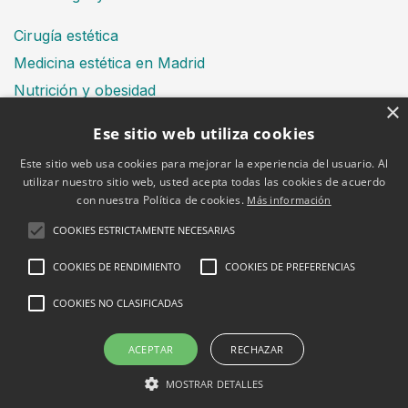
Cirugía estética
Medicina estética en Madrid
Nutrición y obesidad
×
Dental
Ese sitio web utiliza cookies
Este sitio web usa cookies para mejorar la experiencia del usuario. Al
utilizar nuestro sitio web, usted acepta todas las cookies de acuerdo
Financiación
con nuestra Política de cookies.
Más información
Aviso Legal
Política de cookies
COOKIES ESTRICTAMENTE NECESARIAS
COOKIES DE RENDIMIENTO
COOKIES DE PREFERENCIAS
COOKIES NO CLASIFICADAS
2026 © Clínica Bruselas
ACEPTAR
RECHAZAR
MOSTRAR DETALLES