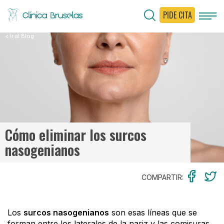
PIDE CITA
< Ir al Blog
Cómo eliminar los surcos
nasogenianos
COMPARTIR:
Los
surcos nasogenianos
son esas líneas que se
forman entre los laterales de la nariz y las comisuras