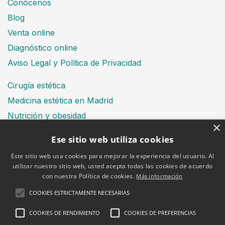
Conócenos
Blog
Venta online
Diagnóstico online
Aviso Legal y Política de Privacidad
Cirugía estética
Medicina estética en Madrid
Nutrición y obesidad
×
Dental
Ese sitio web utiliza cookies
Este sitio web usa cookies para mejorar la experiencia del usuario. Al
utilizar nuestro sitio web, usted acepta todas las cookies de acuerdo
Financiación
con nuestra Política de cookies.
Más información
Aviso Legal
COOKIES ESTRICTAMENTE NECESARIAS
Política de cookies
COOKIES DE RENDIMIENTO
COOKIES DE PREFERENCIAS