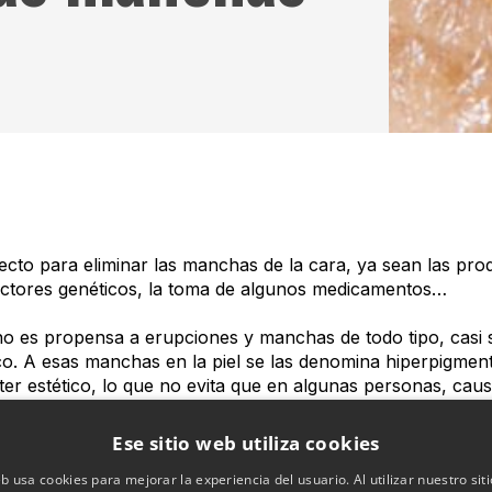
cto para eliminar las manchas de la cara, ya sean las prod
actores genéticos, la toma de algunos medicamentos…
no es propensa a erupciones y manchas de todo tipo, casi 
o. A esas manchas en la piel se las denomina hiperpigme
er estético, lo que no evita que en algunas personas, caus
u ocultarlas de las zonas donde tienden a aparecer.
Ese sitio web utiliza cookies
parte más visible de cada uno, siempre expuesta a las incl
eb usa cookies para mejorar la experiencia del usuario. Al utilizar nuestro sit
nos factores pueden prevenirse otros son inevitables. La 