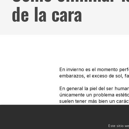
de la cara
En invierno es el momento perfe
embarazos, el exceso de sol, f
En general la piel del ser huma
únicamente un problema estétic
suelen tener más bien un caráct
hecho de no poder disimularlas 
Sabemos que nuestra cara es la 
Este sitio w
la contaminación…y aunque algu