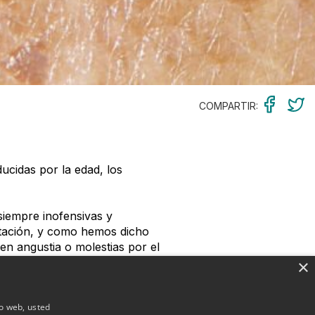
COMPARTIR:
ucidas por la edad, los
siempre inofensivas y
ntación, y como hemos dicho
en angustia o molestias por el
×
emencias del tiempo, a la luz, a
io web, usted
protección solar ayuda, por