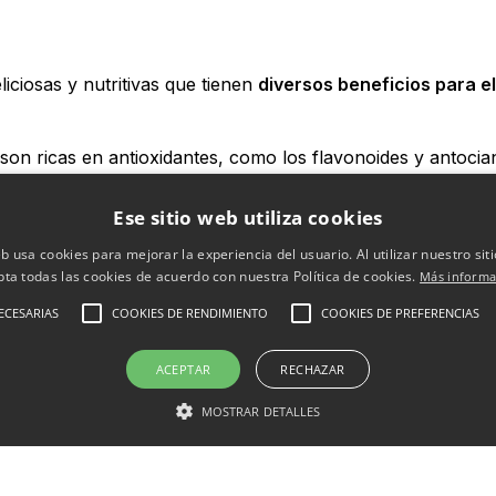
iciosas y nutritivas que tienen
diversos beneficios para e
 son ricas en antioxidantes, como los flavonoides y antocia
idativo y los radicales libres. Estos compuestos antioxidant
 crónicas y a la reducción del riesgo de ciertos tipos de 
Ese sitio web utiliza cookies
ias: contienen compuestos con propiedades antiinflamatori
en ayudar a reducir la inflamación en el cuerpo y aliviar l
eb usa cookies para mejorar la experiencia del usuario. Al utilizar nuestro sit
pta todas las cookies de acuerdo con nuestra Política de cookies.
Más informa
 las cerezas son una de las pocas fuentes naturales de me
ECESARIAS
COOKIES DE RENDIMIENTO
COOKIES DE PREFERENCIAS
 cerezas o zumo de cereza puede ayudar a mejorar la calid
ACEPTAR
RECHAZAR
onsumo regular de cerezas se ha asociado con beneficios p
 en las cerezas pueden ayudar a reducir la presión arterial,
MOSTRAR DETALLES
ermedades del corazón.
rezas son una buena fuente de fibra dietética, lo que favore
 prevenir el estreñimiento. Además, su contenido de agua