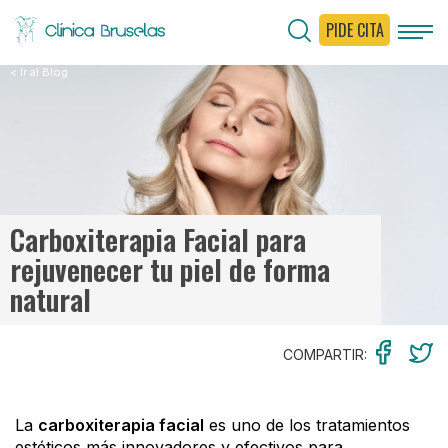
PIDE CITA
< Ir al Blog
Carboxiterapia Facial para
rejuvenecer tu piel de forma
natural
COMPARTIR:
La
carboxiterapia facial
es uno de los tratamientos
estéticos más innovadores y efectivos para