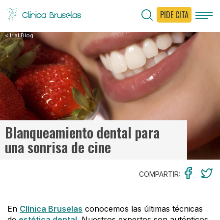
PIDE CITA
< Ir al Blog
Blanqueamiento dental para
una sonrisa de cine
COMPARTIR:
En
Clínica Bruselas
conocemos las últimas técnicas
de
estética dental
. Nuestros expertos son auténticos