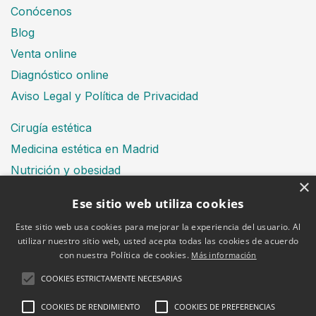
Conócenos
Blog
Venta online
Diagnóstico online
Aviso Legal y Política de Privacidad
Cirugía estética
Medicina estética en Madrid
Nutrición y obesidad
×
Dental
Ese sitio web utiliza cookies
Este sitio web usa cookies para mejorar la experiencia del usuario. Al
utilizar nuestro sitio web, usted acepta todas las cookies de acuerdo
Financiación
con nuestra Política de cookies.
Más información
Aviso Legal
Política de cookies
COOKIES ESTRICTAMENTE NECESARIAS
COOKIES DE RENDIMIENTO
COOKIES DE PREFERENCIAS