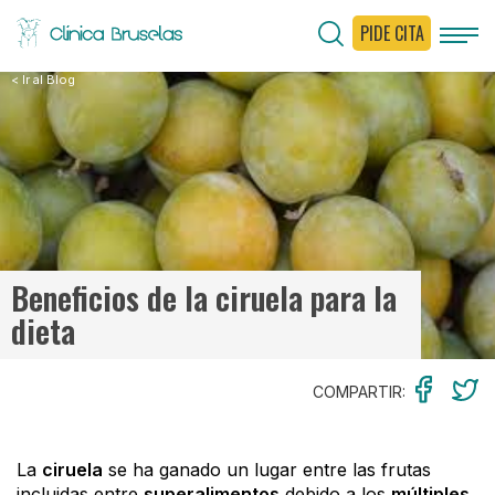
PIDE CITA
< Ir al Blog
Beneficios de la ciruela para la
dieta
COMPARTIR:
La
ciruela
se ha ganado un lugar entre las frutas
incluidas entre
superalimentos
debido a los
múltiples