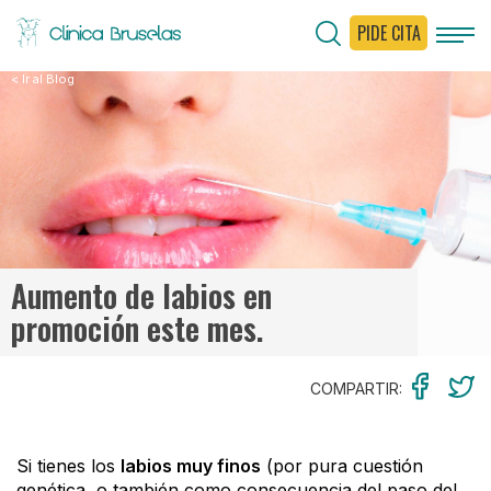
PIDE CITA
< Ir al Blog
Aumento de labios en
promoción este mes.
COMPARTIR:
Si tienes los
labios muy finos
(por pura cuestión
genética, o también como consecuencia del paso del