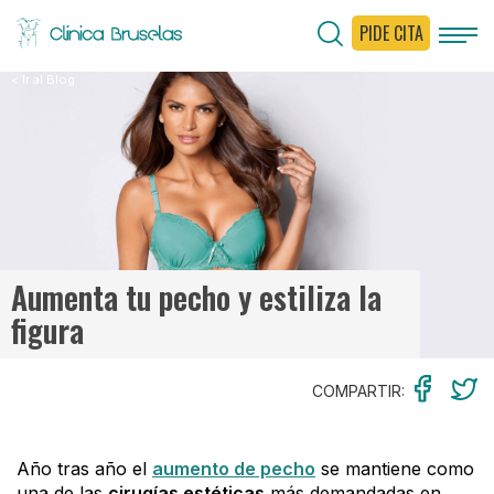
PIDE CITA
< Ir al Blog
Aumenta tu pecho y estiliza la
figura
COMPARTIR:
Año tras año el
aumento de pecho
se mantiene como
una de las
cirugías estéticas
más demandadas en