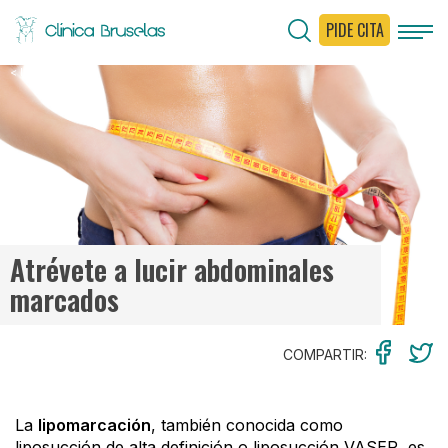
PIDE CITA
< Ir al Blog
Atrévete a lucir abdominales
marcados
COMPARTIR:
La
lipomarcación
, también conocida como
liposucción de alta definición o liposucción VASER, es