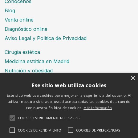
Conócenos
Blog
Venta online
Diagnóstico online
Aviso Legal y Política de Privacidad
Cirugía estética
Medicina estética en Madrid
Nutrición y obesidad
×
Dental
Ese sitio web utiliza cookies
Este sitio web usa cookies para mejorar la experiencia del usuario. Al
utilizar nuestro sitio web, usted acepta todas las cookies de acuerdo
Financiación
con nuestra Política de cookies.
Más información
Aviso Legal
Política de cookies
COOKIES ESTRICTAMENTE NECESARIAS
COOKIES DE RENDIMIENTO
COOKIES DE PREFERENCIAS