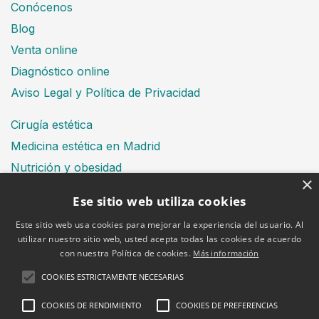
Conócenos
Blog
Venta online
Diagnóstico online
Aviso Legal y Política de Privacidad
Cirugía estética
Medicina estética en Madrid
Nutrición y obesidad
×
Dental
Ese sitio web utiliza cookies
Este sitio web usa cookies para mejorar la experiencia del usuario. Al
utilizar nuestro sitio web, usted acepta todas las cookies de acuerdo
Financiación
con nuestra Política de cookies.
Más información
Aviso Legal
Política de cookies
COOKIES ESTRICTAMENTE NECESARIAS
COOKIES DE RENDIMIENTO
COOKIES DE PREFERENCIAS