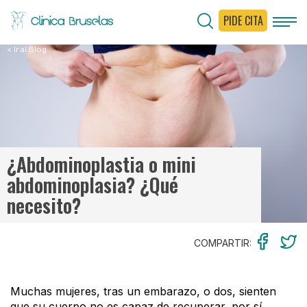
PIDE CITA
< Ir al Blog
¿Abdominoplastia o mini
abdominoplasia? ¿Qué
necesito?
COMPARTIR:
Muchas mujeres, tras un embarazo, o dos, sienten
que su cuerpo no es capaz de recuperar, por sí