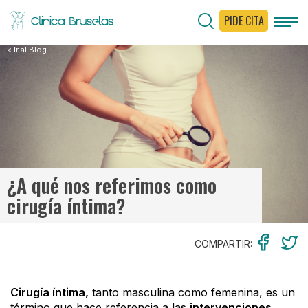
PIDE CITA
< Ir al Blog
¿A qué nos referimos como
cirugía íntima?
COMPARTIR:
Cirugía íntima,
tanto masculina como femenina, es un
término que hace referencia a las
intervenciones