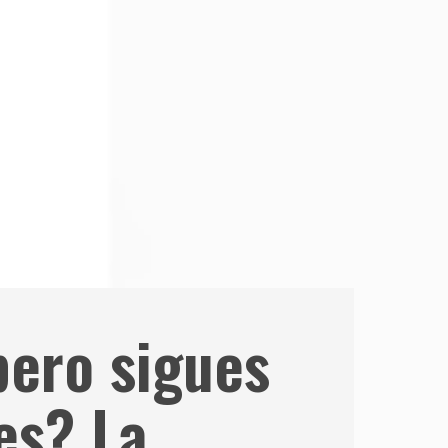
pero sigues
es? La