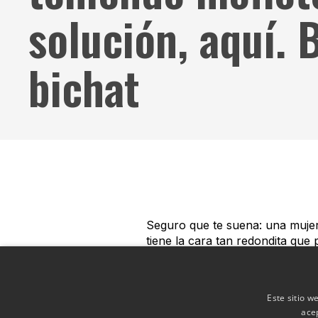
solución, aquí. 
bichat
Seguro que te suena: una mujer
tiene la cara tan redondita que
en medicina estética se denomin
La buena noticia es que tiene so
Este sitio w
inmediatos. Mediante una pequeña
ace