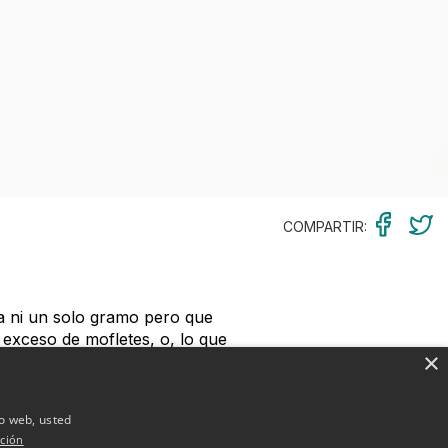
COMPARTIR:
a ni un solo gramo pero que
 exceso de mofletes, o, lo que
×
cal) y los resultados son
io web, usted
mejilla para retirar el exceso
ción